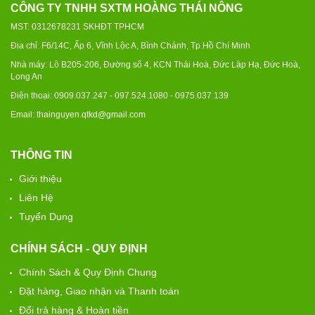
CÔNG TY TNHH SXTM HOÀNG THÁI NÔNG
MST: 0312678231 SKHĐT TPHCM
Địa chỉ: F6/14C, Ấp 6, Vĩnh Lộc A, Bình Chánh, Tp.Hồ Chí Minh
Nhà máy: Lô B205-206, Đường số 4, KCN Thái Hoà, Đức Lập Hạ, Đức Hoà,
Long An
Điện thoại: 0909.037.247 - 097.524.1080 - 0975.037.139
Email: thainguyen.qtkd@gmail.com
THÔNG TIN
Giới thiệu
Liên Hệ
Tuyển Dụng
CHÍNH SÁCH - QUY ĐỊNH
Chính Sách & Quy Định Chung
Đặt hàng, Giao nhận và Thanh toán
Đổi trả hàng & Hoàn tiền