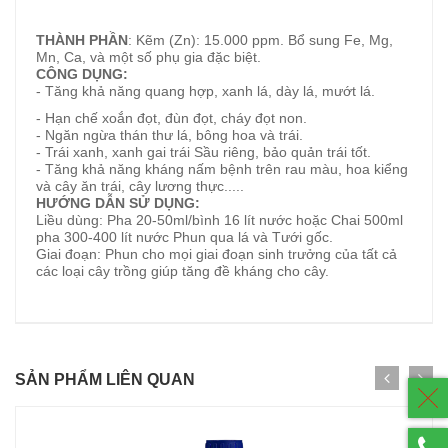
THÀNH PHẦN
:
Kẽm (Zn): 15.000 ppm. Bổ sung Fe, Mg,
Mn, Ca, và một số phụ gia đặc biệt.
CÔNG DỤNG:
- Tăng khả năng quang hợp, xanh lá, dày lá, mướt lá.
- Hạn chế xoắn đọt, đùn đọt, cháy đọt non.
- Ngăn ngừa thán thư lá, bông hoa và trái.
- Trái xanh, xanh gai trái Sầu riêng, bảo quản trái tốt.
- Tăng khả năng kháng nấm bệnh trên rau màu, hoa kiểng
và cây ăn trái, cây lương thực.....
HƯỚNG DẪN SỬ DỤNG:
Liều dùng
: Pha 20-50ml/bình 16 lít nước hoặc Chai 500ml
pha 300-400 lít nước Phun qua lá và Tưới gốc.
Giai đoạn:
Phun cho mọi giai đoạn sinh trưởng của tất cả
các loại cây trồng giúp tăng đề kháng cho cây.
SẢN PHẨM LIÊN QUAN